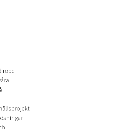
d rope
våra
&
hållsprojekt
lösningar
ch