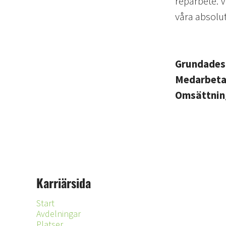
reparbete. V
våra absolut
Grundade
Medarbet
Omsättni
Karriärsida
Start
Avdelningar
Platser