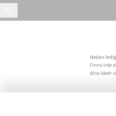
KARRIÄRMENY
Dela sidan
Nedan lediga
Finns inte d
dina ideér v