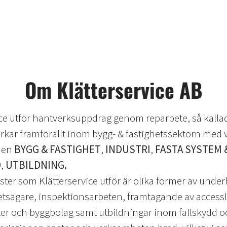
Om Klätterservice AB
ice utför hantverksuppdrag genom reparbete, så kalla
erkar framförallt inom bygg- & fastighetssektorn med 
den
BYGG & FASTIGHET
,
INDUSTRI
,
FASTA SYSTEM 
D
,
UTBILDNING.
ster som Klätterservice utför är olika former av under
etsägare, inspektionsarbeten, framtagande av access
ter och byggbolag samt utbildningar inom fallskydd o