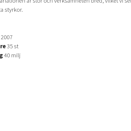
ariationen är stor och verksamheten bred, vilket vi s
a styrkor.
s
2007
are
35 st
ng
40 milj