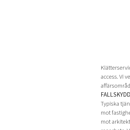
Klätterserv
access. Vi v
affärsområ
FALLSKYD
Typiska tjän
mot fastigh
mot arkitek