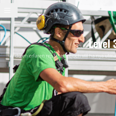
KARRIÄRMENY
Dela sidan
Level 
Är du en erfaren reparbetare och vill ha nya utma