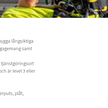
 bygga långsiktiga
 engagemang samt
 tjänstgöringsort
h är level 3 eller
rputs, plåt,