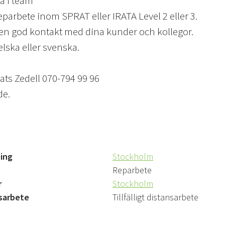
a i team
 reparbete inom SPRAT eller IRATA Level 2 eller 3.
en god kontakt med dina kunder och kollegor.
elska eller svenska.
ts Zedell 070-794 99 96
de.
ing
Stockholm
Reparbete
r
Stockholm
sarbete
Tillfälligt distansarbete