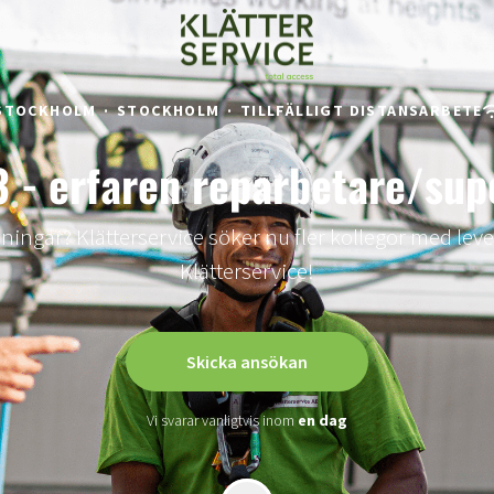
STOCKHOLM
·
STOCKHOLM
·
TILLFÄLLIGT DISTANSARBETE
3 - erfaren reparbetare/sup
ningar? Klätterservice söker nu fler kollegor med leve
Klätterservice!
Skicka ansökan
Vi svarar vanligtvis inom
en dag