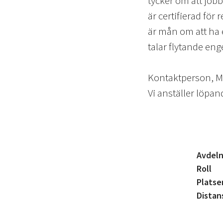
tycker om att jobb
är certifierad för
är mån om att ha 
talar flytande eng
Kontaktperson, Ma
Vi anställer löpan
Avdeln
Roll
Platse
Distan