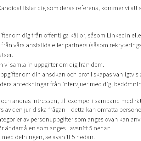
ndidat listar dig som deras referens, kommer vi att 
ter om dig från offentliga källor, såsom LinkedIn ell
från våra anställda eller partners (såsom rekryteringst
atser.
 vi samla in uppgifter om dig från dem.
ppgifter om din ansökan och profil skapas vanligtvis a
udera anteckningar från intervjuer med dig, bedömnin
n och andras intressen, till exempel i samband med rät
s av den juridiska frågan – detta kan omfatta persone
kategorier av personuppgifter som anges ovan kan anv
ör ändamålen som anges i avsnitt 5 nedan.
 med delningen, se avsnitt 5 nedan.