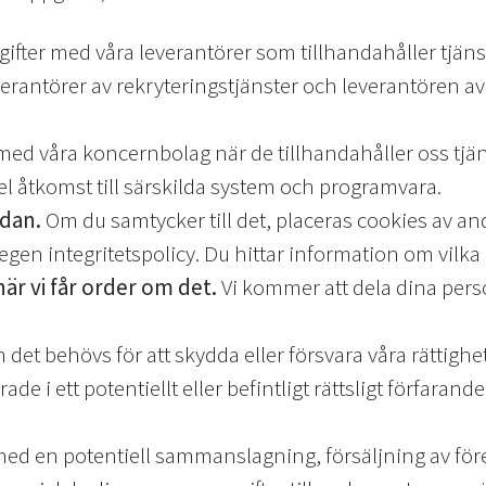
ifter med våra leverantörer som tillhandahåller tjän
everantörer av rekryteringstjänster och leverantören a
med våra koncernbolag när de tillhandahåller oss tjän
l åtkomst till särskilda system och programvara.
idan.
Om du samtycker till det, placeras cookies av a
gen integritetspolicy. Du hittar information om vilka c
är vi får order om det.
Vi kommer att dela dina pers
det behövs för att skydda eller försvara våra rättighe
e i ett potentiellt eller befintligt rättsligt förfaran
d en potentiell sammanslagning, försäljning av företa