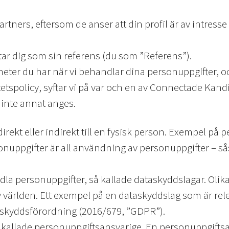
artners, eftersom de anser att din profil är av intresse
tar dig som sin referens (du som ”Referens”).
gheter du har när vi behandlar dina personuppgifter, o
tetspolicy, syftar vi på var och en av Connectade Ka
nte annat anges.
irekt eller indirekt till en fysisk person. Exempel på
nuppgifter är all användning av personuppgifter – s
dla personuppgifter, så kallade dataskyddslagar. Olika 
v världen. Ett exempel på en dataskyddslag som är rel
taskyddsförordning (2016/679, ”GDPR”).
så kallade personuppgiftsansvarige. En personuppgiftsa