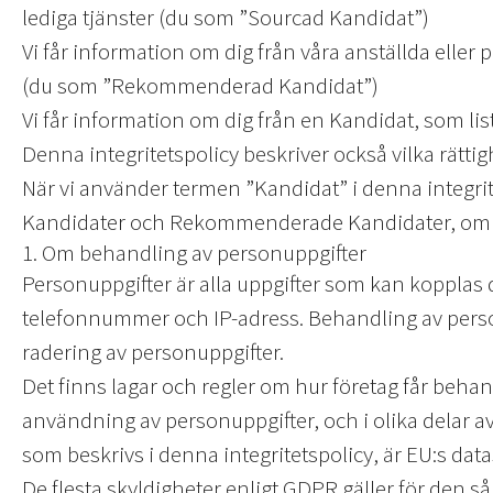
lediga tjänster (du som ”Sourcad Kandidat”)
Vi får information om dig från våra anställda eller p
(du som ”Rekommenderad Kandidat”)
Vi får information om dig från en Kandidat, som lis
Denna integritetspolicy beskriver också vilka rätti
När vi använder termen ”Kandidat” i denna integri
Kandidater och Rekommenderade Kandidater, om i
1. Om behandling av personuppgifter
Personuppgifter är alla uppgifter som kan kopplas d
telefonnummer och IP-adress. Behandling av perso
radering av personuppgifter.
Det finns lagar och regler om hur företag får behan
användning av personuppgifter, och i olika delar a
som beskrivs i denna integritetspolicy, är EU:s da
De flesta skyldigheter enligt GDPR gäller för den 