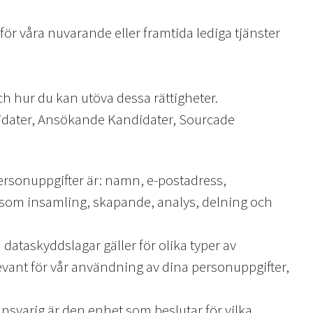
 för våra nuvarande eller framtida lediga tjänster
ch hur du kan utöva dessa rättigheter.
ndidater, Ansökande Kandidater, Sourcade
 personuppgifter är: namn, e-postadress,
åsom insamling, skapande, analys, delning och
dataskyddslagar gäller för olika typer av
evant för vår användning av dina personuppgifter,
nsvarig är den enhet som beslutar för vilka